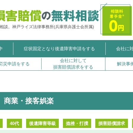
ご相談。
神戸ライズ法律事務所
(兵庫県弁護士会所属)
中
症状固定となり
後遺障害申請をする
会社に
会社に対して
労災申請をする
解決事
損害賠償請求をする
商業・接客娯楽
40代
後遺障害等級
捻挫・打撲
損害賠償請求