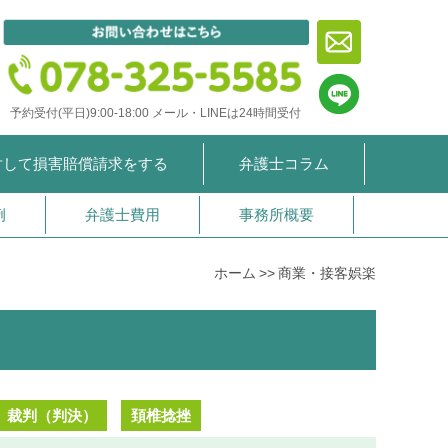
予約受付(平日)9:00-18:00
メール・LINEは24時間受付
対して
損害賠償請求をする
弁護士コラム
例
弁護士費用
事務所概要
ホーム
商業・接客娯楽
裁判（判決）
頚椎捻挫