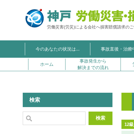
労働災害(労災)による会社へ損害賠償請求の
今のあなたの状況は...
事故直後・治療
事故発生から
ホーム
解決までの流れ
検索
検索
12級