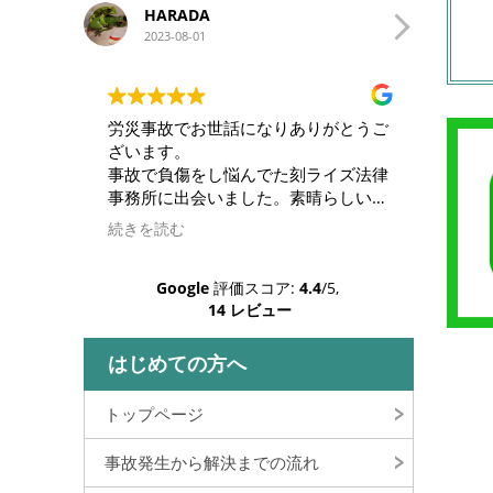
A
ナカハジメ
1
2023-06-27
お世話になりありがとうご
バイク事故でお世話になりました
こちらの意向に添いつつ的確な解
をし悩んでた刻ライズ法律
と導いていただき感謝しています
会いました。素晴らしい弁
わからないことも丁寧に説明して
、人との会話が苦手な私で
いますし、安心してお任せするこ
続きを読む
インの遣り取りだけで解決
できました。
ました。
この度は本当にありがとうござい
Google
評価スコア:
4.4
/5,
談ができて家族共々感謝し
た。
14 レビュー
りがとうございました。
はじめての方へ
トップページ
事故発生から解決までの流れ