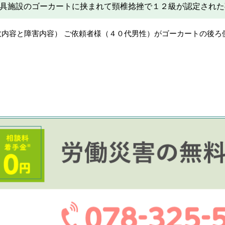
具施設のゴーカートに挟まれて頸椎捻挫で１２級が認定された
故内容と障害内容） ご依頼者様（４０代男性）がゴーカートの後ろ