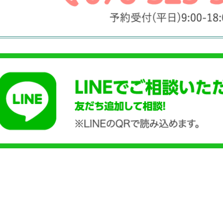
矢延鈴
近藤学
2022-11-15
2022-01-
。
大変お世話になりました。
交差点を確
決へ
直感で神戸ライズ法律事務所を見つけ
ねられるバ
。
ました。
険会社の対
下さ
労働災害で民事訴訟し裁判になりまし
でお世話に
とが
たが、先月やっと解決致しました。初
色々アドバ
続きを読む
続きを読む
めてな事で重圧で不安で押しつぶされ
ーズに進め
まし
そうになったりしましたが、先生のフ
ォローが私を支えて下さいました。年
月はかかりましたが新しく一歩踏みだ
す事が出来ます。本当に感謝致しま
す。ありがとうございました。