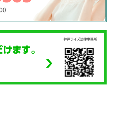
宇場崎一郎
01
2021-09-30
認せず右折してきた車に跳
バイク事故（相手方は車）でお世
イク事故に会い、相手の保
なりました。当初、こちらが不利
応があまりにも悪かったの
る様な証言をされ補償も満足に受
なりました。
ない状態でしたが、現場の証拠を
イスして頂き示談までスム
熱心に交渉してくださいました。
続きを読む
る事ができました。
交通事故を専門にしてるだけあっ
識や経験も豊富ですし、安心して
せできました。弁護士さんの仕事
り組む姿勢が素晴らしいと思いま
た。また何かあれば、こちらに頼
と思います。