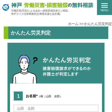
MENU
労働災害(労災)による会社へ損害賠償請求のご相談。
神戸ライズ法律事務所
(兵庫県弁護士会所属)
ホーム
かんたん労災判定
かんたん労災判定
お名前*
（例：山田 太郎）