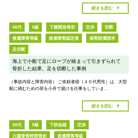
続きを読む
40代
5級
下腿開放骨折
交渉
切断
後遺障害等級
後遺障害認定後
損害賠償請求
足切断
海上で小船で足にロープが絡まって引きずられて
骨折した結果、足を切断した事例
（事故内容と障害内容） ご依頼者様（４０代男性）は、大型
船に積むための荷を小舟で届ける仕事をしていま…
続きを読む
50代
9級
下肢短縮
交渉
大腿骨骨幹部骨折
後遺障害等級