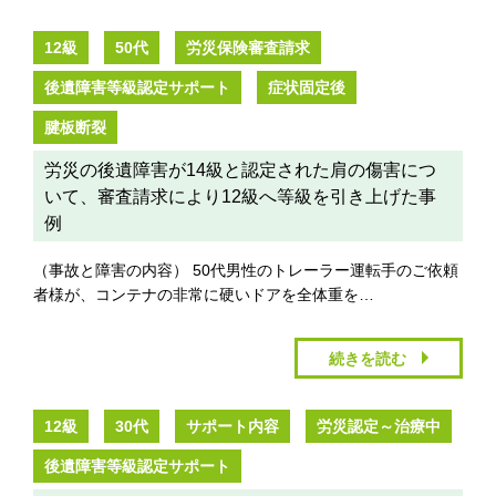
12級
50代
労災保険審査請求
後遺障害等級認定サポート
症状固定後
腱板断裂
労災の後遺障害が14級と認定された肩の傷害につ
いて、審査請求により12級へ等級を引き上げた事
例
（事故と障害の内容） 50代男性のトレーラー運転手のご依頼
者様が、コンテナの非常に硬いドアを全体重を…
続きを読む
12級
30代
サポート内容
労災認定～治療中
後遺障害等級認定サポート