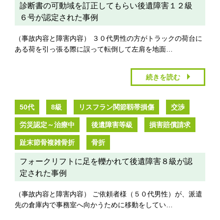
診断書の可動域を訂正してもらい後遺障害１２級
６号が認定された事例
（事故内容と障害内容） ３０代男性の方がトラックの荷台に
ある荷を引っ張る際に誤って転倒して左肩を地面…
続きを読む
50代
8級
リスフラン関節靱帯損傷
交渉
労災認定～治療中
後遺障害等級
損害賠償請求
趾末節骨複雑骨折
骨折
フォークリフトに足を轢かれて後遺障害８級が認
定された事例
（事故内容と障害内容） ご依頼者様（５０代男性）が、派遣
先の倉庫内で事務室へ向かうために移動をしてい…