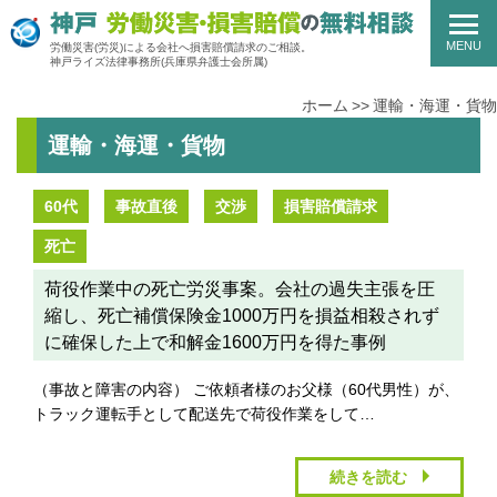
MENU
労働災害(労災)による会社へ損害賠償請求のご相談。
神戸ライズ法律事務所
(兵庫県弁護士会所属)
ホーム
運輸・海運・貨物
運輸・海運・貨物
60代
事故直後
交渉
損害賠償請求
死亡
荷役作業中の死亡労災事案。会社の過失主張を圧
縮し、死亡補償保険金1000万円を損益相殺されず
に確保した上で和解金1600万円を得た事例
（事故と障害の内容） ご依頼者様のお父様（60代男性）が、
トラック運転手として配送先で荷役作業をして…
続きを読む