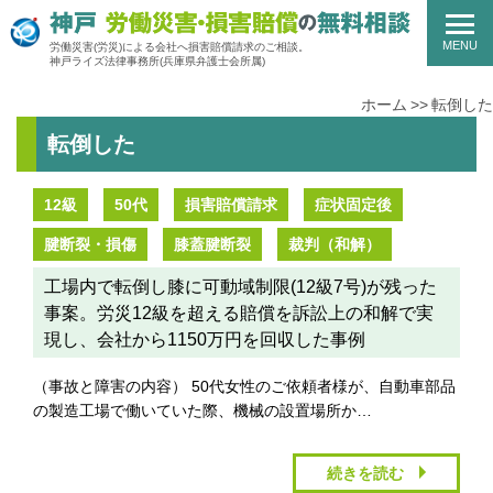
MENU
労働災害(労災)による会社へ損害賠償請求のご相談。
神戸ライズ法律事務所
(兵庫県弁護士会所属)
ホーム
転倒した
転倒した
12級
50代
損害賠償請求
症状固定後
腱断裂・損傷
膝蓋腱断裂
裁判（和解）
工場内で転倒し膝に可動域制限(12級7号)が残った
事案。労災12級を超える賠償を訴訟上の和解で実
現し、会社から1150万円を回収した事例
（事故と障害の内容） 50代女性のご依頼者様が、自動車部品
の製造工場で働いていた際、機械の設置場所か…
続きを読む