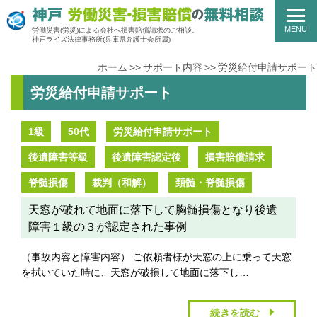
MENU
労働災害(労災)による会社へ損害賠償請求のご相談。
神戸ライズ法律事務所
(兵庫県弁護士会所属)
ホーム
サポート内容
労災給付申請サポート
労災給付申請サポート
1級
50代
労災給付申請サポート
後遺障害等級
後遺障害認定後
損害賠償請求
脊髄損傷
裁判（和解）
頚髄・脊髄損傷
天窓が破れて地面に落下して胸髄損傷となり後遺
障害１級の３が認定された事例
（事故内容と障害内容） ご依頼者様が天窓の上に乗って天窓
を拭いていた時に、天窓が破損して地面に落下し…
続きを読む