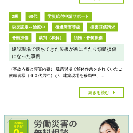
2級
60代
労災給付申請サポート
労災認定～治療中
後遺障害等級
損害賠償請求
脊髄損傷
裁判（和解）
頚髄・脊髄損傷
建設現場で落ちてきた矢板が首に当たり頸髄損傷
になった事例
（事故内容と障害内容） 建築現場で解体作業をされていたご
依頼者様（６０代男性）が、建築現場を移動中、…
続きを読む