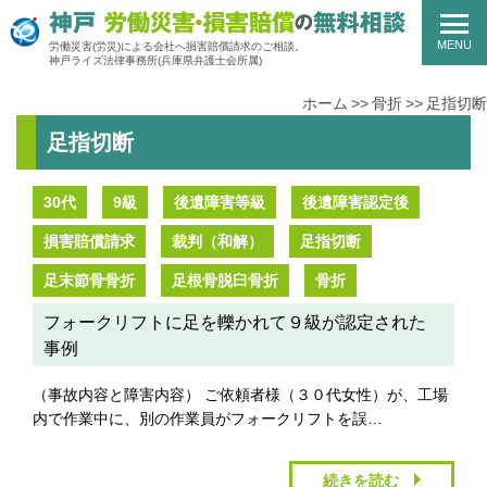
MENU
労働災害(労災)による会社へ損害賠償請求のご相談。
神戸ライズ法律事務所
(兵庫県弁護士会所属)
ホーム
骨折
足指切断
足指切断
30代
9級
後遺障害等級
後遺障害認定後
損害賠償請求
裁判（和解）
足指切断
足末節骨骨折
足根骨脱臼骨折
骨折
フォークリフトに足を轢かれて９級が認定された
事例
（事故内容と障害内容） ご依頼者様（３０代女性）が、工場
内で作業中に、別の作業員がフォークリフトを誤…
続きを読む