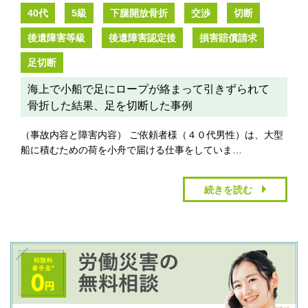
40代
5級
下腿開放骨折
交渉
切断
後遺障害等級
後遺障害認定後
損害賠償請求
足切断
海上で小船で足にロープが絡まって引きずられて
骨折した結果、足を切断した事例
（事故内容と障害内容） ご依頼者様（４０代男性）は、大型
船に積むための荷を小舟で届ける仕事をしていま…
続きを読む