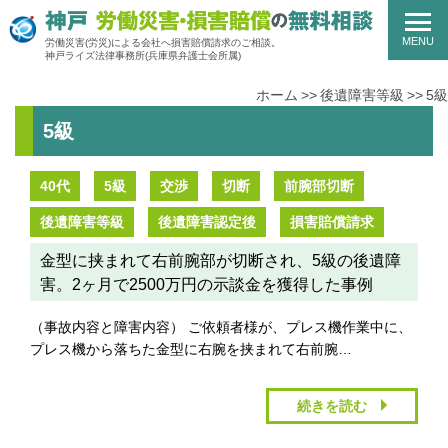
MENU
労働災害(労災)による会社へ損害賠償請求のご相談。
神戸ライズ法律事務所
(兵庫県弁護士会所属)
ホーム
後遺障害等級
5級
5級
40代
5級
交渉
切断
前腕部切断
後遺障害等級
後遺障害認定後
損害賠償請求
金型に挟まれて右前腕部が切断され、5級の後遺障
害。2ヶ月で2500万円の示談金を獲得した事例
（事故内容と障害内容） ご依頼者様が、プレス機作業中に、
プレス機から落ちた金型に右腕を挟まれて右前腕…
続きを読む