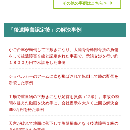
その他の事例はこちら >
「後遺障害認定後」の解決事例
かご台車が転倒して下敷きになり、大腿骨骨幹部骨折の負傷
をして後遺障害９級と認定された事案で、示談交渉を行い約
１８００万円で示談をした事例
ショベルカーのアームに吹き飛ばされて転倒して膝の靭帯を
断裂した事例
工場で重量物の下敷きになり足首を負傷（12級）。事故の瞬
間を捉えた動画を決め手に、会社提示を大きく上回る解決金
880万円を得た事例
天窓が破れて地面に落下して胸髄損傷となり後遺障害１級の
３が認定された事例