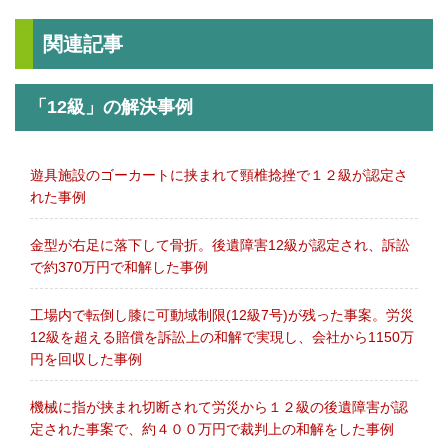
関連記事
「12級」の解決事例
遊具施設のゴーカートに挟まれて頸椎捻挫で１２級が認定さ
れた事例
金型が右足に落下して骨折。後遺障害12級が認定され、訴訟
で約370万円で和解した事例
工場内で転倒し膝に可動域制限(12級7号)が残った事案。労災
12級を超える賠償を訴訟上の和解で実現し、会社から1150万
円を回収した事例
機械に指が挟まれ切断されて労災から１２級の後遺障害が認
定された事案で、約４００万円で裁判上の和解をした事例