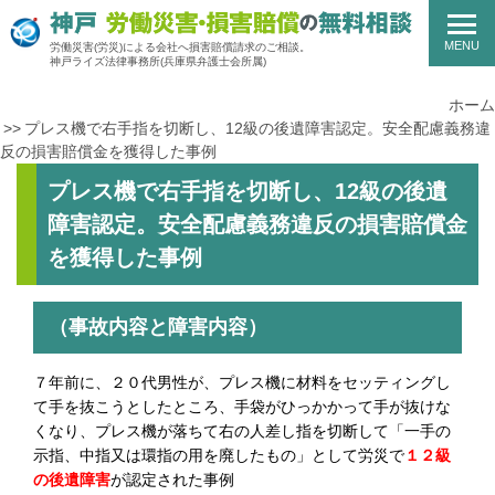
MENU
労働災害(労災)による会社へ損害賠償請求のご相談。
神戸ライズ法律事務所
(兵庫県弁護士会所属)
ホーム
プレス機で右手指を切断し、12級の後遺障害認定。安全配慮義務違
反の損害賠償金を獲得した事例
プレス機で右手指を切断し、12級の後遺
障害認定。安全配慮義務違反の損害賠償金
を獲得した事例
（事故内容と障害内容）
７年前に、２０代男性が、プレス機に材料をセッティングし
て手を抜こうとしたところ、手袋がひっかかって手が抜けな
くなり、プレス機が落ちて右の人差し指を切断して「一手の
示指、中指又は環指の用を廃したもの」として労災で
１２級
の後遺障害
が認定された事例