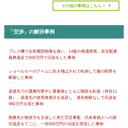
その他の事例はこちら >
「交渉」の解決事例
プレス機で右前腕部熱傷を負い、14級の後遺障害。安全配慮
義務違反で400万円で示談をした事例
ショベルカーのアームに吹き飛ばされて転倒して膝の靭帯を
断裂した事例
派遣先での運搬作業中に重量物とともに階段を転落（併合11
級）。派遣先の使用者責任を追及し、過失相殺なしで示談金
980万円を得た事例
勤務先が無資力を主張した死亡労災事案。代表者個人への責
任追及をてこに、一括500万円の示談を実現した事例