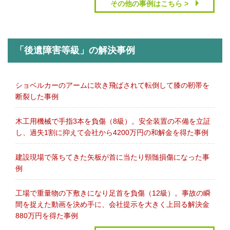
その他の事例はこちら >
「後遺障害等級」の解決事例
ショベルカーのアームに吹き飛ばされて転倒して膝の靭帯を
断裂した事例
木工用機械で手指3本を負傷（8級）。安全装置の不備を立証
し、過失1割に抑えて会社から4200万円の和解金を得た事例
建設現場で落ちてきた矢板が首に当たり頸髄損傷になった事
例
工場で重量物の下敷きになり足首を負傷（12級）。事故の瞬
間を捉えた動画を決め手に、会社提示を大きく上回る解決金
880万円を得た事例