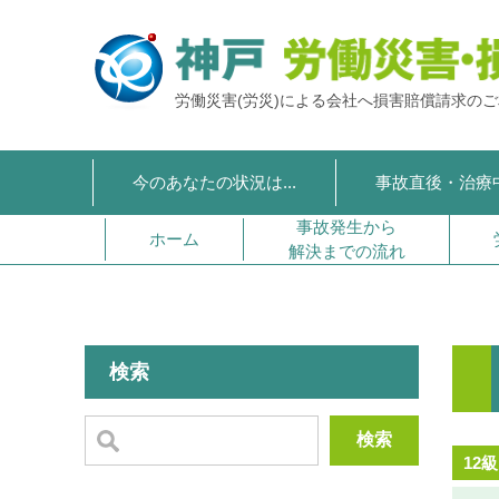
労働災害(労災)による会社へ損害賠償請求の
今のあなたの状況は...
事故直後・治療
事故発生から
ホーム
解決までの流れ
検索
検索
12級