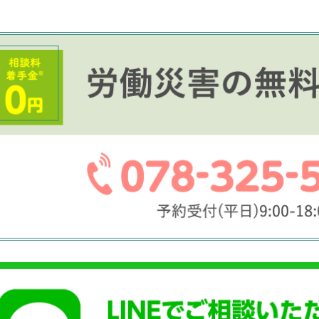
延鈴
近藤学
2-11-15
2022-01-01
世話になりました。
交差点を確認せず右折してき
神戸ライズ法律事務所を見つけ
ねられるバイク事故に会い、
。
険会社の対応があまりにも悪
害で民事訴訟し裁判になりまし
でお世話になりました。
先月やっと解決致しました。初
色々アドバイスして頂き示談
読む
続きを読む
事で重圧で不安で押しつぶされ
ーズに進める事ができました
なったりしましたが、先生のフ
が私を支えて下さいました。年
かりましたが新しく一歩踏みだ
出来ます。本当に感謝致しま
りがとうございました。