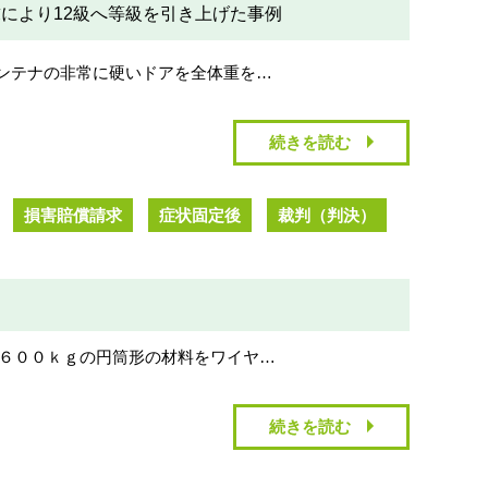
により12級へ等級を引き上げた事例
コンテナの非常に硬いドアを全体重を…
続きを読む
損害賠償請求
症状固定後
裁判（判決）
約６００ｋｇの円筒形の材料をワイヤ…
続きを読む