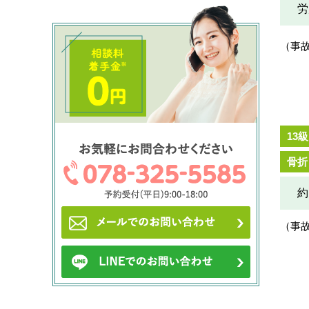
労
（事
13級
骨折
約
（事