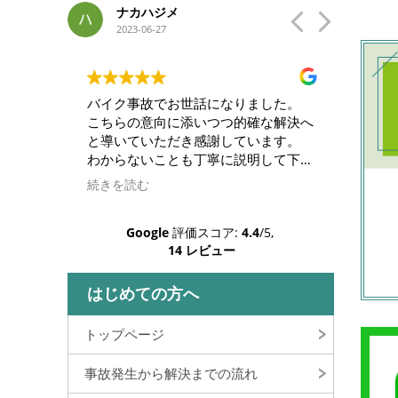
ナカハジメ
矢
2023-06-27
202
がとうご
バイク事故でお世話になりました。
大変お
こちらの意向に添いつつ的確な解決へ
直感で
イズ法律
と導いていただき感謝しています。
ました
らしい弁
わからないことも丁寧に説明して下さ
労働災
手な私で
いますし、安心してお任せすることが
たが、
続きを読む
続きを
けで解決
できました。
めてな
この度は本当にありがとうございまし
そうに
Google
評価スコア:
4.4
/5,
々感謝し
た。
ォロー
14 レビュー
月はか
した。
す事が
す。あ
はじめての方へ
トップページ
事故発生から解決までの流れ