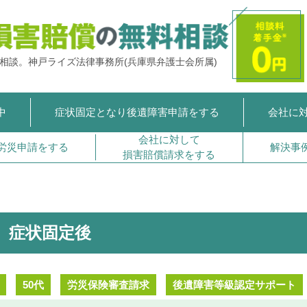
ご相談。
神戸ライズ法律事務所
(兵庫県弁護士会所属)
中
症状固定となり
後遺障害申請をする
会社に
会社に対して
労災申請をする
解決事
損害賠償請求をする
症状固定後
50代
労災保険審査請求
後遺障害等級認定サポート