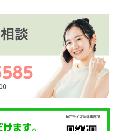
宇場崎一郎
2021-09-30
20
た車に跳
バイク事故（相手方は車）でお世話に
交通事
相手の保
なりました。当初、こちらが不利にな
りまし
かったの
る様な証言をされ補償も満足に受けれ
初めて
ない状態でしたが、現場の証拠を元に
丁寧に
までスム
熱心に交渉してくださいました。
た。
続きを読む
続きを
。
交通事故を専門にしてるだけあって知
対応も
識や経験も豊富ですし、安心してお任
た。有
せできました。弁護士さんの仕事に取
り組む姿勢が素晴らしいと思いまし
た。また何かあれば、こちらに頼もう
と思います。