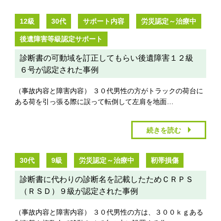
12級
30代
サポート内容
労災認定～治療中
後遺障害等級認定サポート
診断書の可動域を訂正してもらい後遺障害１２級
６号が認定された事例
（事故内容と障害内容） ３０代男性の方がトラックの荷台に
ある荷を引っ張る際に誤って転倒して左肩を地面…
続きを読む
30代
9級
労災認定～治療中
靭帯損傷
診断書に代わりの診断名を記載したためＣＲＰＳ
（ＲＳＤ）９級が認定された事例
（事故内容と障害内容） ３０代男性の方は、３００ｋｇある