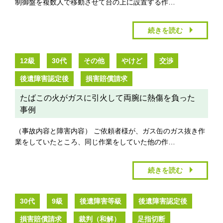
制御盤を複数人で移動させて台の上に設置する作…
続きを読む
12級
30代
その他
やけど
交渉
後遺障害認定後
損害賠償請求
たばこの火がガスに引火して両腕に熱傷を負った
事例
（事故内容と障害内容） ご依頼者様が、ガス缶のガス抜き作
業をしていたところ、同じ作業をしていた他の作…
続きを読む
30代
9級
後遺障害等級
後遺障害認定後
損害賠償請求
裁判（和解）
足指切断