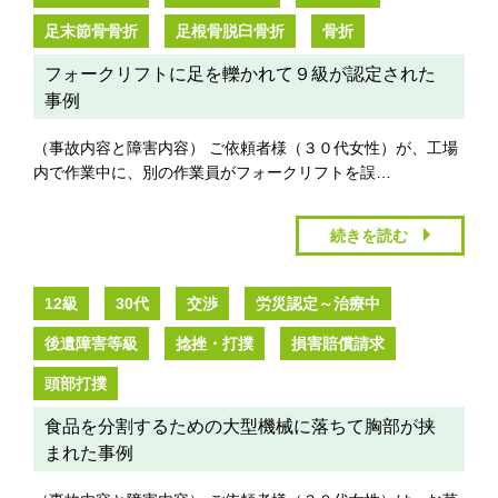
足末節骨骨折
足根骨脱臼骨折
骨折
フォークリフトに足を轢かれて９級が認定された
事例
（事故内容と障害内容） ご依頼者様（３０代女性）が、工場
内で作業中に、別の作業員がフォークリフトを誤…
続きを読む
12級
30代
交渉
労災認定～治療中
後遺障害等級
捻挫・打撲
損害賠償請求
頭部打撲
食品を分割するための大型機械に落ちて胸部が挟
まれた事例