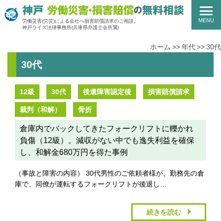
MENU
労働災害(労災)による会社へ損害賠償請求のご相談。
神戸ライズ法律事務所
(兵庫県弁護士会所属)
ホーム
年代
30代
30代
12級
30代
後遺障害認定後
損害賠償請求
裁判（和解）
骨折
倉庫内でバックしてきたフォークリフトに轢かれ
負傷（12級）。減収がない中でも逸失利益を確保
し、和解金680万円を得た事例
（事故と障害の内容） 30代男性のご依頼者様が、勤務先の倉
庫で、同僚が運転するフォークリフトが後退し…
続きを読む