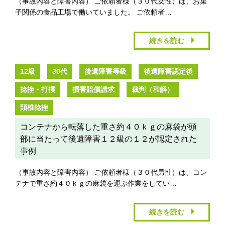
（事故内容と障害内容） ご依頼者様（３０代女性）は、お菓
子関係の食品工場で働いていました。 ご依頼者…
続きを読む
12級
30代
後遺障害等級
後遺障害認定後
捻挫・打撲
損害賠償請求
裁判（和解）
頚椎捻挫
コンテナから転落した重さ約４０ｋｇの麻袋が頭
部に当たって後遺障害１２級の１２が認定された
事例
（事故内容と障害内容） ご依頼者様（３０代男性）は、コン
テナで重さ約４０ｋｇの麻袋を運ぶ作業をしてい…
続きを読む