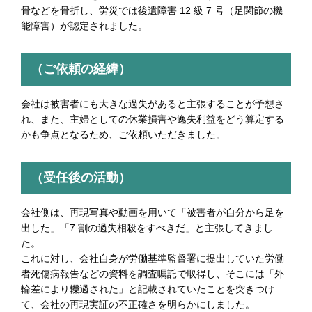
骨などを骨折し、労災では後遺障害 12 級 7 号（足関節の機
能障害）が認定されました。
（ご依頼の経緯）
会社は被害者にも大きな過失があると主張することが予想さ
れ、また、主婦としての休業損害や逸失利益をどう算定する
かも争点となるため、ご依頼いただきました。
（受任後の活動）
会社側は、再現写真や動画を用いて「被害者が自分から足を
出した」「7 割の過失相殺をすべきだ」と主張してきまし
た。
これに対し、会社自身が労働基準監督署に提出していた労働
者死傷病報告などの資料を調査嘱託で取得し、そこには「外
輪差により轢過された」と記載されていたことを突きつけ
て、会社の再現実証の不正確さを明らかにしました。