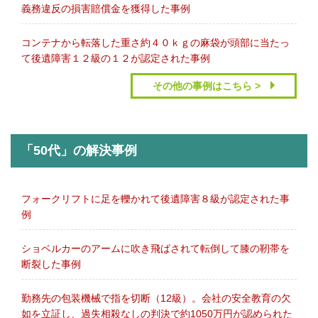
義務違反の損害賠償金を獲得した事例
コンテナから転落した重さ約４０ｋｇの麻袋が頭部に当たっ
て後遺障害１２級の１２が認定された事例
その他の事例はこちら >
「50代」の解決事例
フォークリフトに足を轢かれて後遺障害８級が認定された事
例
ショベルカーのアームに吹き飛ばされて転倒して膝の靭帯を
断裂した事例
勤務先の包装機械で指を切断（12級）。会社の安全教育の欠
如を立証し、過失相殺なしの判決で約1050万円が認められた