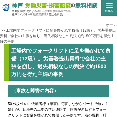
MENU
労働災害(労災)による会社へ損害賠償請求のご相談。
神戸ライズ法律事務所
(兵庫県弁護士会所属)
ホーム
工場内でフォークリフトに足を轢かれて負傷（12級）。労基署提出
資料で会社の主張を崩し、過失相殺なしの判決で約1500万円を得た主
婦の事例
工場内でフォークリフトに足を轢かれて負
傷（12級）。労基署提出資料で会社の主
張を崩し、過失相殺なしの判決で約1500
万円を得た主婦の事例
（事故と障害の内容）
50 代女性のご依頼者様（家事に従事しながらパートで働く主
婦）が、勤務先の工場の狭い通路で、同僚が運転するフォー
クリフトに右足を轢かれて負傷した事例です。右の脛骨・腓