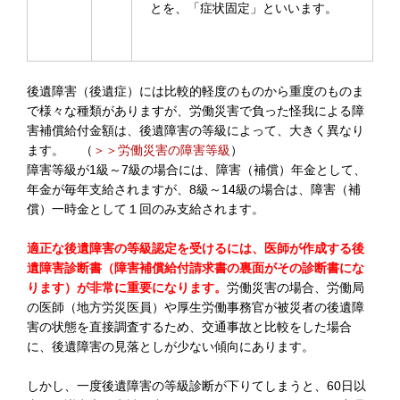
とを、「症状固定」といいます。
後遺障害（後遺症）には比較的軽度のものから重度のものま
で様々な種類がありますが、労働災害で負った怪我による障
害補償給付金額は、後遺障害の等級によって、大きく異なり
ます。 （
＞＞労働災害の障害等級
）
障害等級が1級～7級の場合には、障害（補償）年金として、
年金が毎年支給されますが、8級～14級の場合は、障害（補
償）一時金として１回のみ支給されます。
適正な後遺障害の等級認定を受けるには、医師が作成する後
遺障害診断書（障害補償給付請求書の裏面がその診断書にな
ります）が非常に重要になります。
労働災害の場合、労働局
の医師（地方労災医員）や厚生労働事務官が被災者の後遺障
害の状態を直接調査するため、交通事故と比較をした場合
に、後遺障害の見落としが少ない傾向にあります。
しかし、一度後遺障害の等級診断が下りてしまうと、60日以