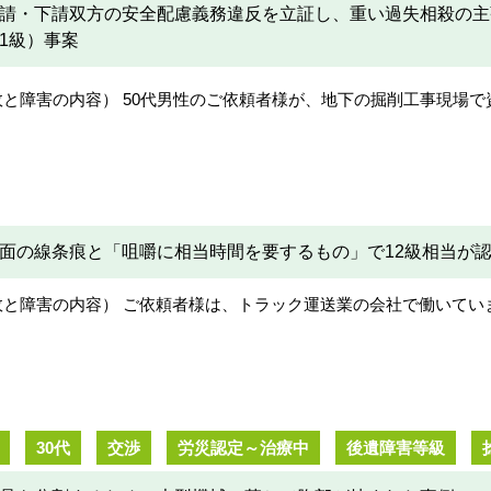
請・下請双方の安全配慮義務違反を立証し、重い過失相殺の主張
1級）事案
故と障害の内容） 50代男性のご依頼者様が、地下の掘削工事現場
面の線条痕と「咀嚼に相当時間を要するもの」で12級相当が
故と障害の内容） ご依頼者様は、トラック運送業の会社で働いてい
30代
交渉
労災認定～治療中
後遺障害等級