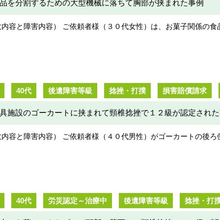
品を分割するための大型機械に落ちて胸部が挟まれた事例
矢延鈴
近藤学
2022-11-15
2022-01-01
故内容と障害内容） ご依頼者様（３０代女性）は、お菓子関係の食
変お世話になりました。
交差点を確認せず右折し
感で神戸ライズ法律事務所を見つけ
ねられるバイク事故に会
した。
険会社の対応があまりに
働災害で民事訴訟し裁判になりまし
でお世話になりました。
40代
後遺障害等級
捻挫・打撲
損害賠償請求
が、先月やっと解決致しました。初
色々アドバイスして頂き
きを読む
続きを読む
てな事で重圧で不安で押しつぶされ
ーズに進める事ができま
具施設のゴーカートに挟まれて頸椎捻挫で１２級が認定された
うになったりしましたが、先生のフ
ローが私を支えて下さいました。年
故内容と障害内容） ご依頼者様（４０代男性）がゴーカートの後ろ
はかかりましたが新しく一歩踏みだ
事が出来ます。本当に感謝致しま
。ありがとうございました。
40代
労災認定～治療中
後遺障害等級
捻挫・打