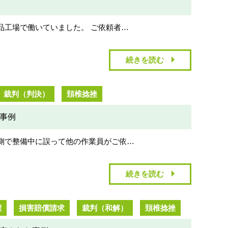
宇場崎一郎
2021-09-30
品工場で働いていました。 ご依頼者…
てきた車に跳
バイク事故（相手方は車）でお世話に
交
続きを読む
い、相手の保
なりました。当初、こちらが不利にな
り
も悪かったの
る様な証言をされ補償も満足に受けれ
初
ない状態でしたが、現場の証拠を元に
丁
裁判（判決）
頚椎捻挫
示談までスム
熱心に交渉してくださいました。
た
続きを読む
続
した。
交通事故を専門にしてるだけあって知
対
事例
識や経験も豊富ですし、安心してお任
た
せできました。弁護士さんの仕事に取
側で整備中に誤って他の作業員がご依…
り組む姿勢が素晴らしいと思いまし
た。また何かあれば、こちらに頼もう
と思います。
続きを読む
撲
損害賠償請求
裁判（和解）
頚椎捻挫