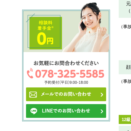
元
（
（事
顔
（事
12級