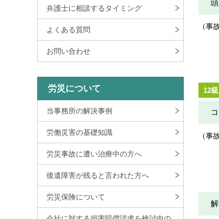
頭
弁護士に相談するタイミング
（事
よくある質問
お問い合わせ
労災について
12級
当事務所の解決事例
コ
労働災害の基礎知識
（事
労災事故に遭い治療中の方へ
後遺障害が残ると言われた方へ
労災保険について
解
会社に対する損害賠償請求を検討中の