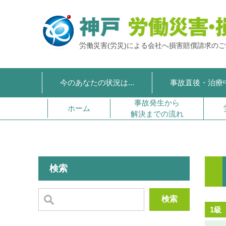
労働災害(労災)による会社へ損害賠償請求の
今のあなたの状況は...
事故直後・治療
事故発生から
ホーム
解決までの流れ
検索
検索
1級