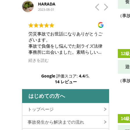
食
ナカハジメ
2023-06-27
（事
ありがとうご
バイク事故でお世話になりました。
大
こちらの意向に添いつつ的確な解決へ
直
刻ライズ法律
と導いていただき感謝しています。
ま
素晴らしい弁
わからないことも丁寧に説明して下さ
労
12級
が苦手な私で
いますし、安心してお任せすることが
た
続きを読む
続
りだけで解決
できました。
め
遊
この度は本当にありがとうございまし
そ
Google
評価スコア:
4.4
/5,
族共々感謝し
た。
ォ
（事
14 レビュー
月
いました。
す
す
はじめての方へ
トップページ
14級
事故発生から解決までの流れ