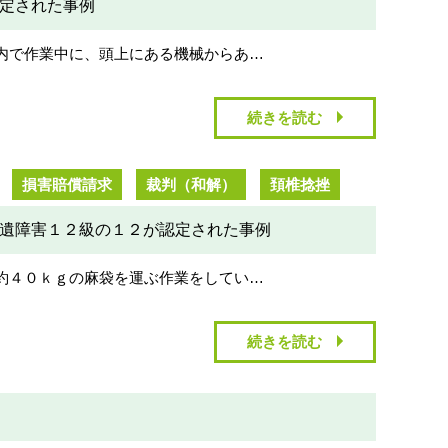
定された事例
内で作業中に、頭上にある機械からあ…
続きを読む
損害賠償請求
裁判（和解）
頚椎捻挫
遺障害１２級の１２が認定された事例
約４０ｋｇの麻袋を運ぶ作業をしてい…
続きを読む