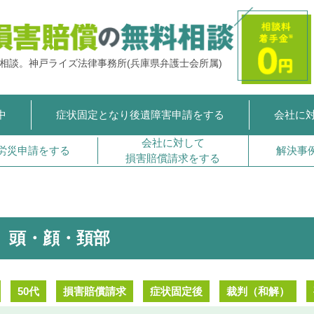
ご相談。
神戸ライズ法律事務所
(兵庫県弁護士会所属)
中
症状固定となり
後遺障害申請をする
会社に
会社に対して
労災申請をする
解決事
損害賠償請求をする
頭・顔・頚部
50代
損害賠償請求
症状固定後
裁判（和解）