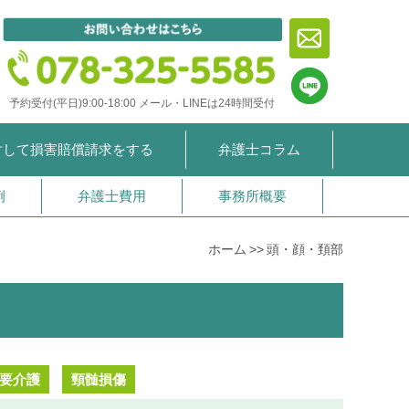
予約受付(平日)9:00-18:00
メール・LINEは24時間受付
対して
損害賠償請求をする
弁護士コラム
例
弁護士費用
事務所概要
ホーム
頭・顔・頚部
要介護
頸髄損傷