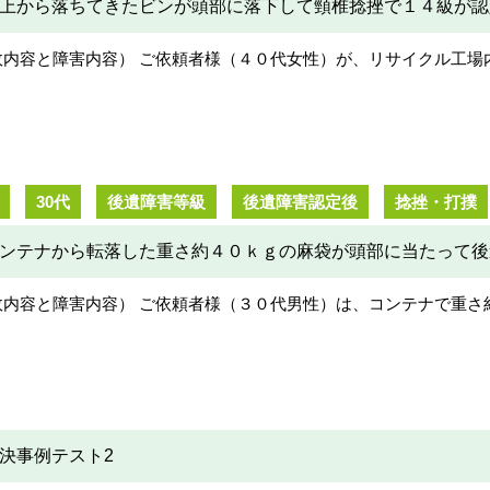
上から落ちてきたビンが頭部に落下して頸椎捻挫で１４級が認
故内容と障害内容） ご依頼者様（４０代女性）が、リサイクル工場
30代
後遺障害等級
後遺障害認定後
捻挫・打撲
ンテナから転落した重さ約４０ｋｇの麻袋が頭部に当たって後
故内容と障害内容） ご依頼者様（３０代男性）は、コンテナで重さ
決事例テスト2